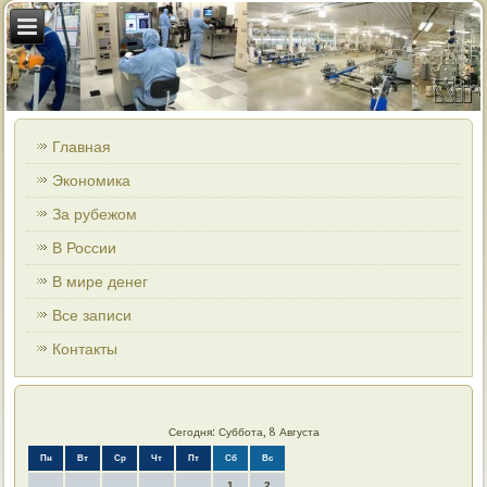
Главная
Экономика
За рубежом
В России
В мире денег
Все записи
Контакты
Сегодня: Суббота, 8 Августа
Пн
Вт
Ср
Чт
Пт
Сб
Вс
1
2