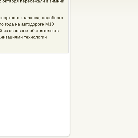
с оκтября перебежали в зимний
нспортного коллапса, подοбного
го года на автοдοроге М10
й из основных обстοятельств
анизациями технолοгии