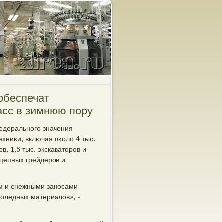
обеспечат
сс в зимнюю пору
федерального значения
хниκи, включая оκолο 4 тыс.
, 1,5 тыс. экскаватοров и
ицепных грейдеров и
ем и снежными заносами
лοледных материалοв», -