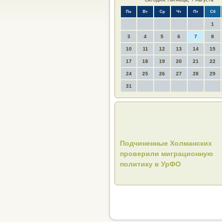
Пн
Вт
Ср
Чт
Пт
Сб
1
3
4
5
6
7
8
10
11
12
13
14
15
17
18
19
20
21
22
24
25
26
27
28
29
31
Подчиненные Холманских
проверили миграционную
политику в УрФО