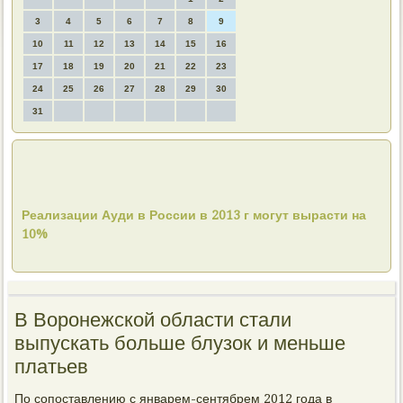
3
4
5
6
7
8
9
10
11
12
13
14
15
16
17
18
19
20
21
22
23
24
25
26
27
28
29
30
31
Реализации Ауди в России в 2013 г могут вырасти на
10%
В Воронежской области стали
выпускать больше блузок и меньше
платьев
По сопоставлению с январем-сентябрем 2012 года в