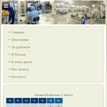
Главная
Экономика
За рубежом
В России
В мире денег
Все записи
Контакты
Сегодня: Воскресенье, 9 Августа
Пн
Вт
Ср
Чт
Пт
Сб
Вс
1
2