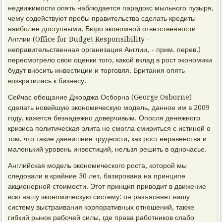
недвижимости опять наблюдается парадокс мыльного пузыря,
чему содействуют пробы правительства сделать кредиты
наиболее доступными. Бюро экономной ответственности
Англии (Office for Budget Responsibility -
неправительственная организация Англии, - прим. перев.)
пересмотрело свои оценки того, какой вклад в рост экономики
будут вносить инвестиции и торговля. Британия опять
возвратилась к бизнесу.
Сейчас обещание Джорджа Осборна (George Osborne)
сделать новейшую экономическую модель, данное им в 2009
году, кажется безнадежно доверчивым. Опосля денежного
кризиса политическая элита не смогла смириться с истиной о
том, что такие давнишние трудности, как рост неравенства и
маленький уровень инвестиций, нельзя решить в одночасье.
Английская модель экономического роста, которой мы
следовали в крайние 30 лет, базирована на принципе
акционерной стоимости. Этот принцип приводит в движение
всю нашу экономическую систему: он разъясняет нашу
систему выстраивания корпоративных отношений, также
гибкий рынок рабочей силы, где права работников слабо