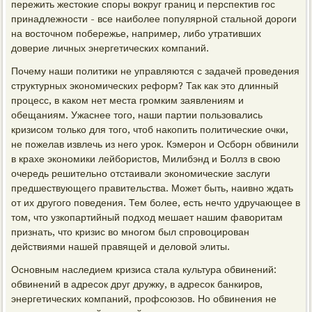
пережить жестокие споры вокруг границ и перспектив гос
принадлежности - все наиболее популярной стальной дороги
на восточном побережье, например, либо утративших
доверие личных энергетических компаний.
Почему наши политики не управляются с задачей проведения
структурных экономических реформ? Так как это длинный
процесс, в каком нет места громким заявлениям и
обещаниям. Ужаснее того, наши партии пользовались
кризисом только для того, чтоб накопить политические очки,
не пожелав извлечь из него урок. Кэмерон и Осборн обвинили
в крахе экономики лейбористов, Милибэнд и Боллз в свою
очередь решительно отстаивали экономические заслуги
предшествующего правительства. Может быть, наивно ждать
от их другого поведения. Тем более, есть нечто удручающее в
том, что узкопартийный подход мешает нашим фаворитам
признать, что кризис во многом был спровоцирован
действиями нашей правящей и деловой элиты.
Основным наследием кризиса стала культура обвинений:
обвинений в адресок друг дружку, в адресок банкиров,
энергетических компаний, профсоюзов. Но обвинения не