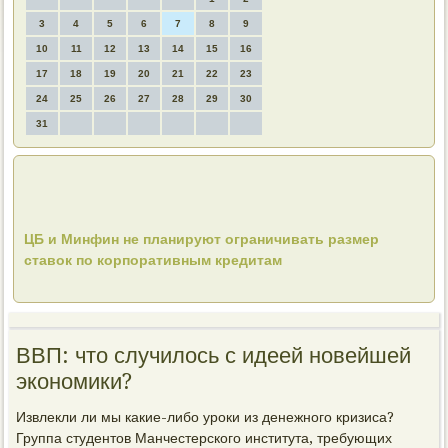
3
4
5
6
7
8
9
10
11
12
13
14
15
16
17
18
19
20
21
22
23
24
25
26
27
28
29
30
31
ЦБ и Минфин не планируют ограничивать размер
ставок по корпоративным кредитам
ВВП: что случилось с идеей новейшей
экономики?
Извлекли ли мы какие-либо уроки из денежного кризиса?
Группа студентов Манчестерского института, требующих