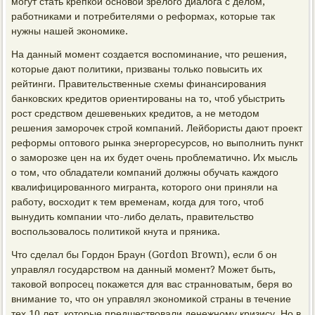
могут стать крепкой основой зрелого диалога с делом,
работниками и потребителями о реформах, которые так
нужны нашей экономике.
На данный момент создается воспоминание, что решения,
которые дают политики, призваны только повысить их
рейтинги. Правительственные схемы финансирования
банковских кредитов ориентированы на то, чтоб убыстрить
рост средством дешевеньких кредитов, а не методом
решения заморочек строй компаний. Лейбористы дают проект
реформы оптового рынка энергоресурсов, но выполнить пункт
о заморозке цен на их будет очень проблематично. Их мысль
о том, что обладатели компаний должны обучать каждого
квалифицированного мигранта, которого они приняли на
работу, восходит к тем временам, когда для того, чтоб
вынудить компании что-либо делать, правительство
воспользовалось политикой кнута и пряника.
Что сделал бы Гордон Браун (Gordon Brown), если б он
управлял государством на данный момент? Может быть,
таковой вопросец покажется для вас странноватым, беря во
внимание то, что он управлял экономикой страны в течение
тех 10 лет, которые предшествовали денежному кризису. Но в