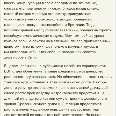
внести конфигурации в свою програмку по экономике,
считает, что практически никаких. 5 годов назад кризис,
который потряс мировую экономику, принудил нас
усомниться в неких основополагающих принципах,
касающихся конкурентоспособности Британии. Тогда
политики делали массу громких заявлений, обещая выстроить
новейшую экономическую модель. Меж тем, сейчас уроки
кризиса больше похожи на маленький эпилог, произнесенный
шепотом - о их вспоминают только в научных кругах, в
министерских кабинетах либо на заседаниях советов
директоров в Сити.
В целом, реакцией на публикацию новейших характеристик
ВВП стало облегчение: в конце концов мы лицезреем, что
рост понемногу ворачивается. Но облегчение не может скрыть
тревогу вокруг источников этого слабенького роста. Секторы
денег и услуг до этого времени являются главной движущей
силой роста: производству и строительству предстоит еще
длинный путь, до того как они сумеют достичь докризисного
уровня. Уровень личного долга и инфляция продолжают
расти, а очень медленное повышение заработных плат
лишает людей их покупательной возможности. На рынке