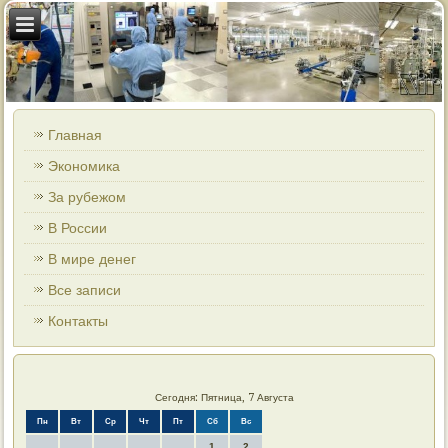
Главная
Экономика
За рубежом
В России
В мире денег
Все записи
Контакты
Сегодня: Пятница, 7 Августа
Пн
Вт
Ср
Чт
Пт
Сб
Вс
1
2