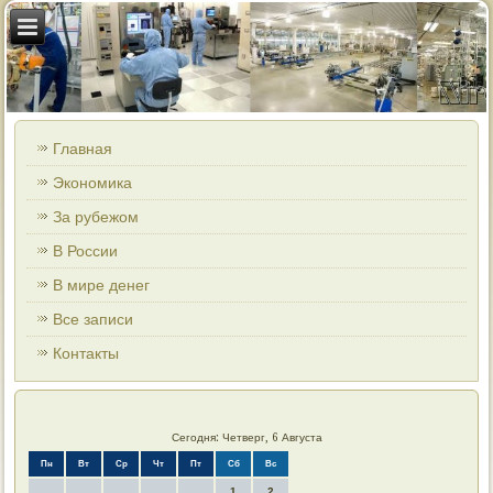
Главная
Экономика
За рубежом
В России
В мире денег
Все записи
Контакты
Сегодня: Четверг, 6 Августа
Пн
Вт
Ср
Чт
Пт
Сб
Вс
1
2