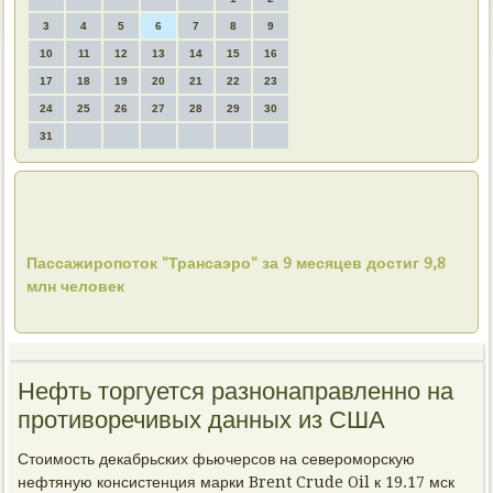
3
4
5
6
7
8
9
10
11
12
13
14
15
16
17
18
19
20
21
22
23
24
25
26
27
28
29
30
31
Пассажиропоток "Трансаэро" за 9 месяцев достиг 9,8
млн человек
Нефть торгуется разнонаправленно на
противоречивых данных из США
Стоимость декабрьских фьючерсов на североморскую
нефтяную консистенция марки Brent Crude Oil к 19.17 мск