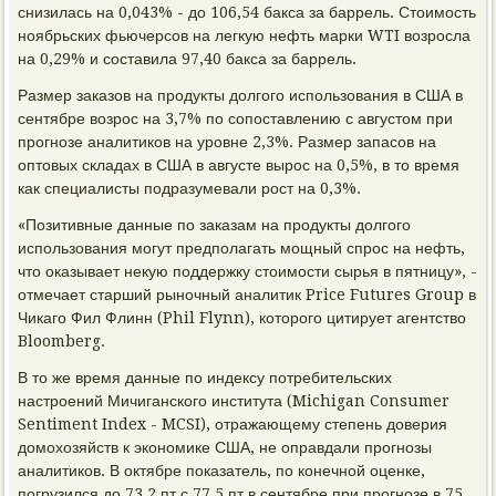
снизилась на 0,043% - до 106,54 бакса за баррель. Стоимость
ноябрьских фьючерсов на легкую нефть марки WTI возросла
на 0,29% и составила 97,40 бакса за баррель.
Размер заказов на продукты долгого использования в США в
сентябре возрос на 3,7% по сопоставлению с августом при
прогнозе аналитиков на уровне 2,3%. Размер запасов на
оптовых складах в США в августе вырос на 0,5%, в то время
как специалисты подразумевали рост на 0,3%.
«Позитивные данные по заказам на продукты долгого
использования могут предполагать мощный спрос на нефть,
что оказывает некую поддержку стоимости сырья в пятницу», -
отмечает старший рыночный аналитик Price Futures Group в
Чикаго Фил Флинн (Phil Flynn), которого цитирует агентство
Bloomberg.
В то же время данные по индексу потребительских
настроений Мичиганского института (Michigan Consumer
Sentiment Index - MCSI), отражающему степень доверия
домохозяйств к экономике США, не оправдали прогнозы
аналитиков. В октябре показатель, по конечной оценке,
погрузился до 73,2 пт с 77,5 пт в сентябре при прогнозе в 75