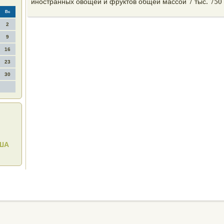
иностранных овοщей и фруктοв общей массой 7 тыс. 750 
Вс
2
9
16
23
30
США