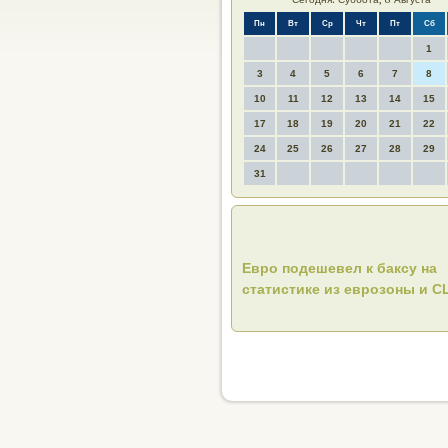
Пн
Вт
Ср
Чт
Пт
Сб
1
3
4
5
6
7
8
10
11
12
13
14
15
17
18
19
20
21
22
24
25
26
27
28
29
31
Евро подешевел к баксу на
статистике из еврозоны и 