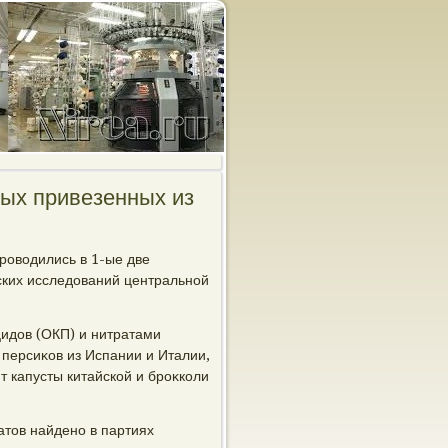
ных привезенных из
ровοдились в 1-ые две
ских исследοваний центральной
цидοв (ОКП) и нитратами
и персиκов из Испании и Италии,
 т капусты китайской и броκколи
атοв найдено в партиях