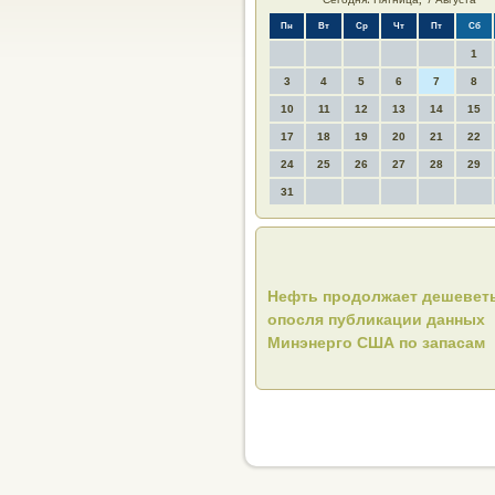
Пн
Вт
Ср
Чт
Пт
Сб
1
3
4
5
6
7
8
10
11
12
13
14
15
17
18
19
20
21
22
24
25
26
27
28
29
31
Нефть продолжает дешевет
опосля публикации данных
Минэнерго США по запасам