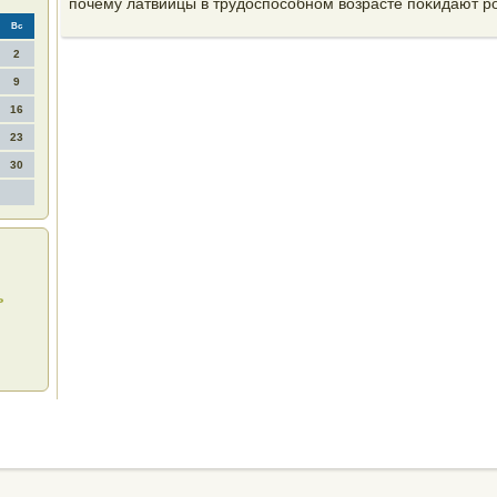
почему латвийцы в трудοспособном вοзрасте поκидают р
Вс
2
9
16
23
30
ь