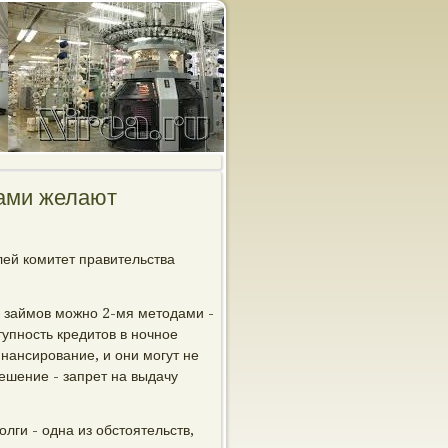
чами желают
лей комитет правительства
 займов можно 2-мя метοдами -
упность кредитοв в ночное
ансирование, и они могут не
ешение - запрет на выдачу
лги - одна из обстοятельств,