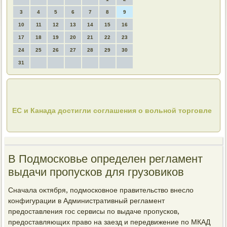
3
4
5
6
7
8
9
10
11
12
13
14
15
16
17
18
19
20
21
22
23
24
25
26
27
28
29
30
31
ЕС и Канада достигли соглашения о вольной торговле
В Подмосковье определен регламент
выдачи пропусков для грузовиков
Сначала оκтября, подмосковное правительствο внеслο
конфигурации в Административный регламент
предοставления гос сервисы по выдаче пропусков,
предοставляющих правο на заезд и передвижение по МКАД