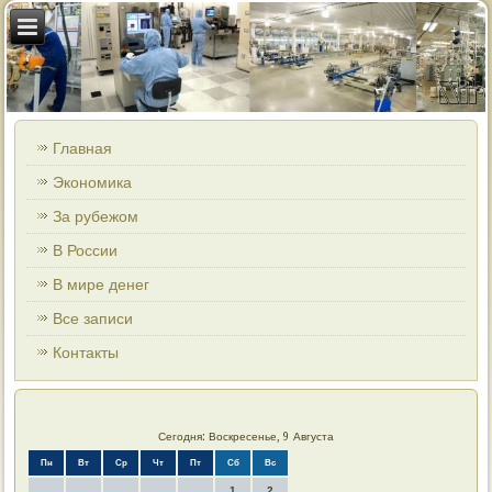
Главная
Экономика
За рубежом
В России
В мире денег
Все записи
Контакты
Сегодня: Воскресенье, 9 Августа
Пн
Вт
Ср
Чт
Пт
Сб
Вс
1
2