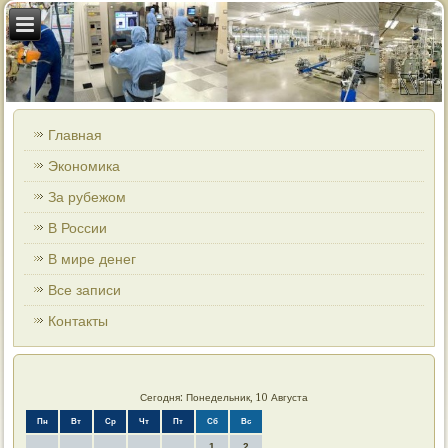
Главная
Экономика
За рубежом
В России
В мире денег
Все записи
Контакты
Сегодня: Понедельник, 10 Августа
Пн
Вт
Ср
Чт
Пт
Сб
Вс
1
2