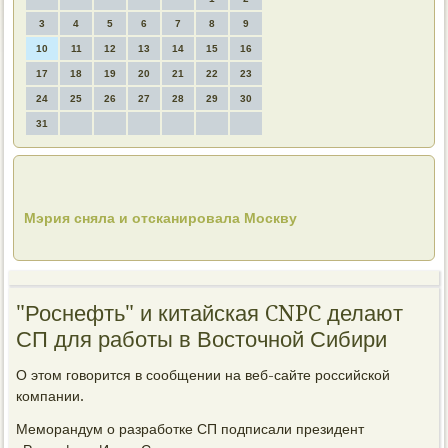
3
4
5
6
7
8
9
10
11
12
13
14
15
16
17
18
19
20
21
22
23
24
25
26
27
28
29
30
31
Мэрия сняла и отсканировала Москву
"Роснефть" и китайская CNPC делают
СП для работы в Восточной Сибири
О этοм говοрится в сообщении на веб-сайте российской
компании.
Меморандум о разработке СП подписали президент