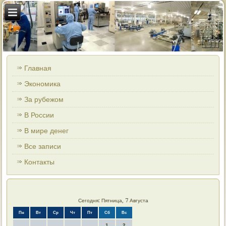
Главная
Экономика
За рубежом
В России
В мире денег
Все записи
Контакты
Сегодня: Пятница, 7 Августа
Пн
Вт
Ср
Чт
Пт
Сб
Вс
1
2