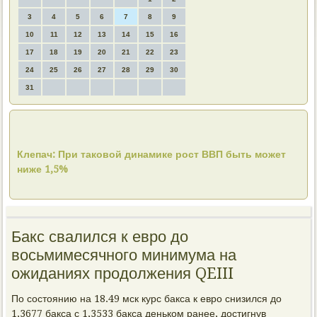
3
4
5
6
7
8
9
10
11
12
13
14
15
16
17
18
19
20
21
22
23
24
25
26
27
28
29
30
31
Клепач: При таковой динамике рост ВВП быть может
ниже 1,5%
Бакс свалился к евро до
восьмимесячного минимума на
ожиданиях продолжения QEIII
По состоянию на 18.49 мск курс бакса к евро снизился до
1,3677 бакса с 1,3533 бакса деньком ранее, достигнув