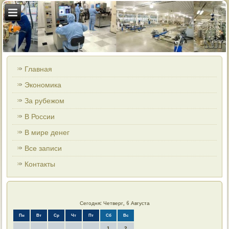
Главная
Экономика
За рубежом
В России
В мире денег
Все записи
Контакты
Сегодня: Четверг, 6 Августа
Пн
Вт
Ср
Чт
Пт
Сб
Вс
1
2