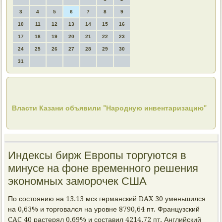
3
4
5
6
7
8
9
10
11
12
13
14
15
16
17
18
19
20
21
22
23
24
25
26
27
28
29
30
31
Власти Казани объявили "Народную инвентаризацию"
Индексы бирж Европы торгуются в
минусе на фоне временного решения
экономных заморочек США
По состоянию на 13.13 мск германский DAX 30 уменьшился
на 0,63% и торговался на уровне 8790,64 пт. Французский
CAC 40 растерял 0,69% и составил 4214,72 пт. Английский