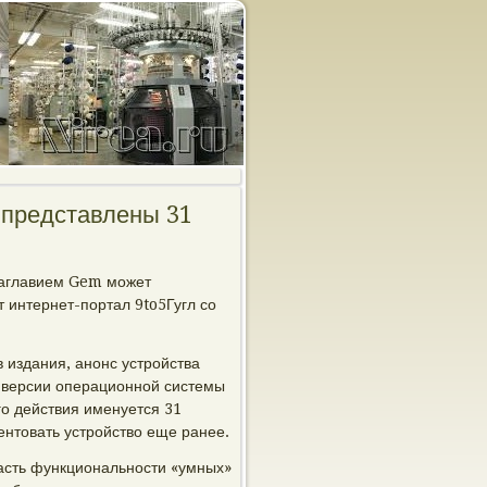
 представлены 31
заглавием Gem может
 интернет-портал 9to5Гугл со
 издания, анонс устройства
й версии операционной системы
го действия именуется 31
зентовать устройство еще ранее.
часть функциональности «умных»