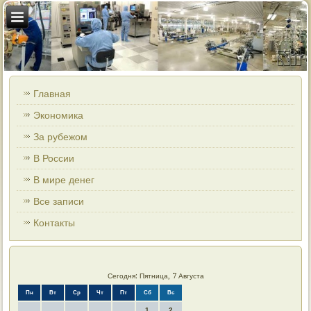
Главная
Экономика
За рубежом
В России
В мире денег
Все записи
Контакты
Сегодня: Пятница, 7 Августа
Пн
Вт
Ср
Чт
Пт
Сб
Вс
1
2