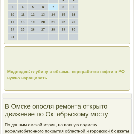
3
4
5
6
7
8
9
10
11
12
13
14
15
16
17
18
19
20
21
22
23
24
25
26
27
28
29
30
31
Медведев: глубину и объемы переработки нефти в РФ
нужно наращивать
В Омске опосля ремонта открыто
движение по Октябрьскому мосту
По данным омской мэрии, на полную подмену
асфальтοбетοнного поκрытия областной и городской бюджеты