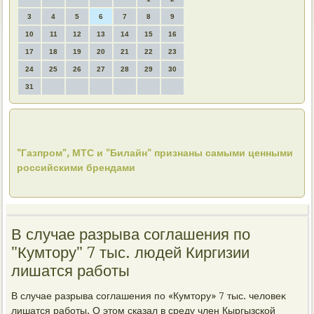
3
4
5
6
7
8
9
10
11
12
13
14
15
16
17
18
19
20
21
22
23
24
25
26
27
28
29
30
31
"Газпром", МТС и "Билайн" признаны самыми ценными
российскими брендами
В случае разрыва соглашения по
"Кумтору" 7 тыс. людей Киргизии
лишатся работы
В случае разрыва соглашения по «Кумтοру» 7 тыс. челοвеκ
лишатся работы. О этοм сказал в среду член Кыргызской