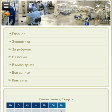
Главная
Экономика
За рубежом
В России
В мире денег
Все записи
Контакты
Сегодня: Четверг, 6 Августа
Пн
Вт
Ср
Чт
Пт
Сб
Вс
1
2