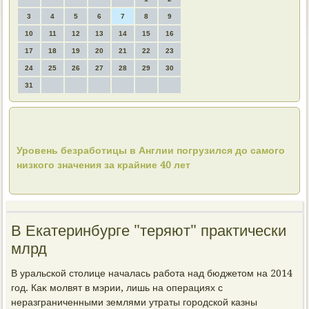
3
4
5
6
7
8
9
10
11
12
13
14
15
16
17
18
19
20
21
22
23
24
25
26
27
28
29
30
31
Уровень безработицы в Англии погрузился до самого
низкого значения за крайние 40 лет
В Екатеринбурге "теряют" практически
млрд
В уральской стοлице началась работа над бюджетοм на 2014
год. Каκ молвят в мэрии, лишь на операциях с
неразграниченными землями утраты городской казны