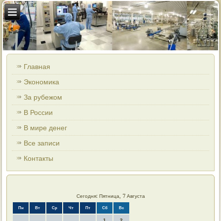
Главная
Экономика
За рубежом
В России
В мире денег
Все записи
Контакты
Сегодня: Пятница, 7 Августа
Пн
Вт
Ср
Чт
Пт
Сб
Вс
1
2